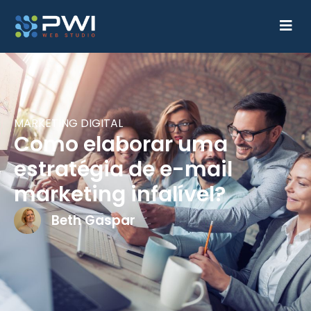
MARKETING DIGITAL
Como elaborar uma
estratégia de e-mail
marketing infalível?
Beth Gaspar