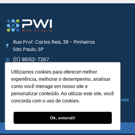
Rua Prof. Carlos Reis, 39 - Pinheiros
São Paulo, SP
(11) 98152-7267
contato@pwiwebstudio.com.br
Utilizamos cookies para oferecer melhor
experiência, melhorar o desempenho, analisar
como você interage em nosso site e
personalizar conteúdo. Ao utilizar este site, você
Política de Privacidade
concorda com o uso de cookies.
Ok, entendi!
Copyright © 2023 PWI Web Studio – Todos os direitos reservados